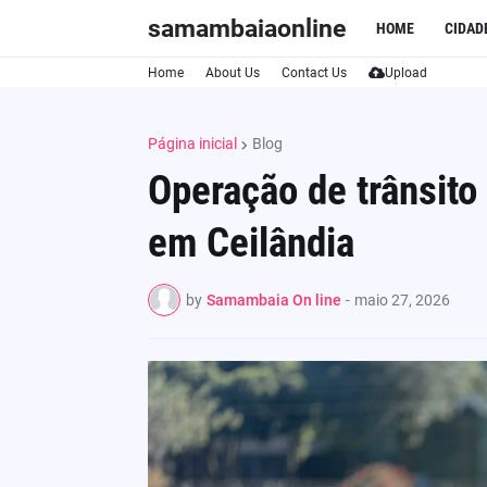
samambaiaonline
HOME
CIDAD
Home
About Us
Contact Us
Upload
Página inicial
Blog
Operação de trânsito 
em Ceilândia
by
Samambaia On line
-
maio 27, 2026