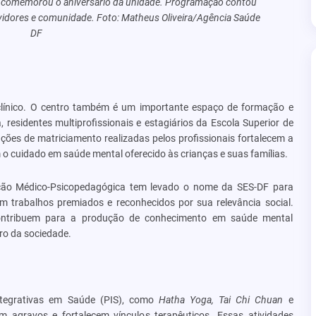
tro comemorou o aniversário da unidade. Programação contou
rvidores e comunidade. Foto: Matheus Oliveira/Agência Saúde
DF
línico. O centro também é um importante espaço de formação e
residentes multiprofissionais e estagiários da Escola Superior de
ações de matriciamento realizadas pelos profissionais fortalecem a
 o cuidado em saúde mental oferecido às crianças e suas famílias.
tação Médico-Psicopedagógica tem levado o nome da SES-DF para
com trabalhos premiados e reconhecidos por sua relevância social.
e contribuem para a produção de conhecimento em saúde mental
ro da sociedade.
Integrativas em Saúde (PIS), como
Hatha Yoga, Tai Chi Chuan
e
 agravos e fortalecem vínculos terapêuticos. Essas atividades