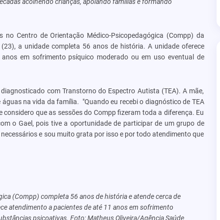
décadas acolhendo crianças, apoiando famílias e formando
ês no Centro de Orientação Médico-Psicopedagógica (Compp) da
 (23), a unidade completa 56 anos de história. A unidade oferece
1 anos em sofrimento psíquico moderado ou em uso eventual de
i diagnosticado com Transtorno do Espectro Autista (TEA). A mãe,
 de águas na vida da família. "Quando eu recebi o diagnóstico de TEA
 e considero que as sessões do Compp fizeram toda a diferença. Eu
m o Gael, pois tive a oportunidade de participar de um grupo de
necessários e sou muito grata por isso e por todo atendimento que
ca (Compp) completa 56 anos de história e atende cerca de
rece atendimento a pacientes de até 11 anos em sofrimento
bstâncias psicoativas. Foto: Matheus Oliveira/Agência Saúde