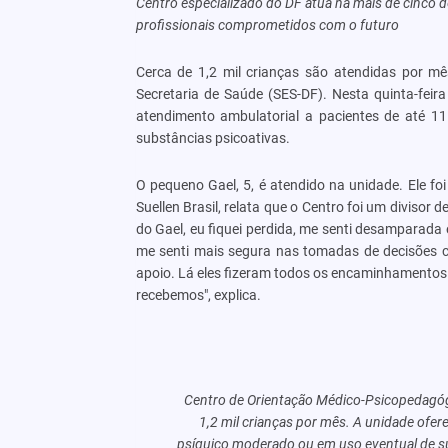
Centro especializado do DF atua há mais de cinco 
profissionais comprometidos com o futuro
Cerca de 1,2 mil crianças são atendidas por m
Secretaria de Saúde (SES-DF). Nesta quinta-feira
atendimento ambulatorial a pacientes de até 1
substâncias psicoativas.
O pequeno Gael, 5, é atendido na unidade. Ele fo
Suellen Brasil, relata que o Centro foi um divisor
do Gael, eu fiquei perdida, me senti desamparada
me senti mais segura nas tomadas de decisões co
apoio. Lá eles fizeram todos os encaminhamentos 
recebemos", explica.
Centro de Orientação Médico-Psicopedagógi
1,2 mil crianças por mês. A unidade ofe
psíquico moderado ou em uso eventual de su