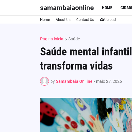
samambaiaonline
HOME
CIDAD
Home
About Us
Contact Us
Upload
Página inicial
Saúde
Saúde mental infanti
transforma vidas
by
Samambaia On line
-
maio 27, 2026