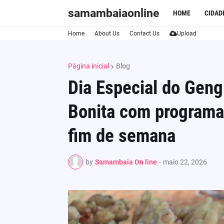
samambaiaonline
HOME
CIDAD
Home
About Us
Contact Us
Upload
Página inicial
Blog
Dia Especial do Gen
Bonita com programaç
fim de semana
by
Samambaia On line
-
maio 22, 2026