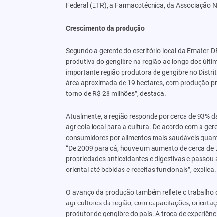
Federal (ETR), a Farmacotécnica, da Associação Nip
Crescimento da produção
Segundo a gerente do escritório local da Emater-DF
produtiva do gengibre na região ao longo dos úl
importante região produtora de gengibre no Distr
área aproximada de 19 hectares, com produção pr
torno de R$ 28 milhões”, destaca.
Atualmente, a região responde por cerca de 93% da
agrícola local para a cultura. De acordo com a ge
consumidores por alimentos mais saudáveis quanto
“De 2009 para cá, houve um aumento de cerca de 
propriedades antioxidantes e digestivas e passou 
oriental até bebidas e receitas funcionais”, explica.
O avanço da produção também reflete o trabalho d
agricultores da região, com capacitações, orientaçã
produtor de gengibre do país. A troca de experiên