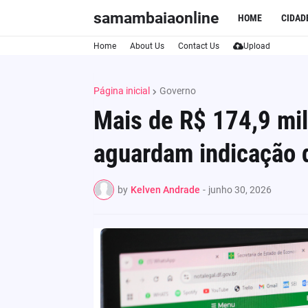
samambaiaonline
HOME
CIDAD
Home
About Us
Contact Us
Upload
Página inicial
Governo
Mais de R$ 174,9 mil
aguardam indicação 
by
Kelven Andrade
-
junho 30, 2026