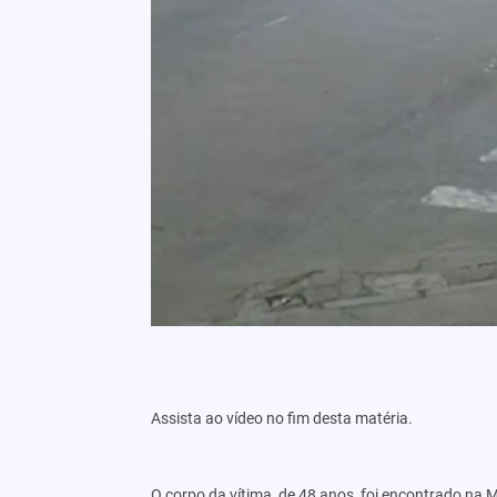
Assista ao vídeo no fim desta matéria.
O corpo da vítima, de 48 anos, foi encontrado n