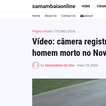
samambaiaonline
HOME
CIDAD
Home
About Us
Contact Us
Upload
Página inicial
TECNOLOGIA
Vídeo: câmera regist
homem morto no Nov
by
Samambaia On line
-
maio 18, 2026