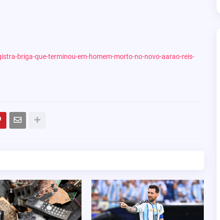
egistra-briga-que-terminou-em-homem-morto-no-novo-aarao-reis-