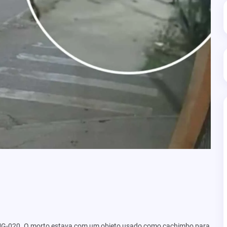
a MG-020. O morto estava com um objeto usado como cachimbo para