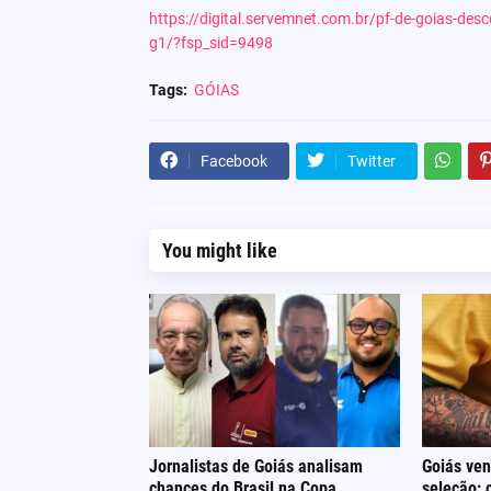
https://digital.servemnet.com.br/pf-de-goias-de
g1/?fsp_sid=9498
Tags:
GÓIAS
Facebook
Twitter
You might like
Jornalistas de Goiás analisam
Goiás ven
chances do Brasil na Copa
seleção;