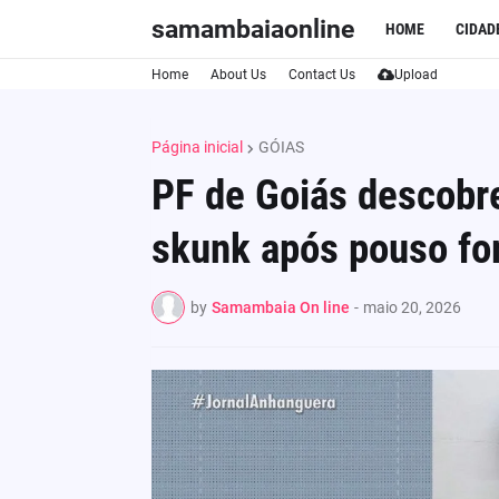
samambaiaonline
HOME
CIDAD
Home
About Us
Contact Us
Upload
Página inicial
GÓIAS
PF de Goiás descobr
skunk após pouso fo
by
Samambaia On line
-
maio 20, 2026