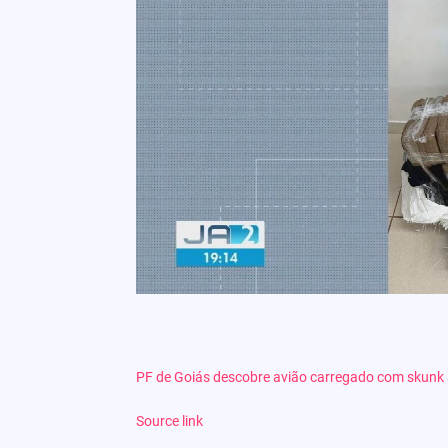
PF de Goiás descobre avião carregado com skunk
Source link