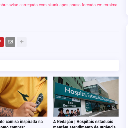
scobre-aviao-carregado-com-skunk-apos-pouso-forcado-em-roraima-
de camisa inspirada na
A Redação | Hospitais estaduais
 como comprar
mantêm atendimento de urgência