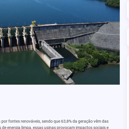
da por fontes renováveis, sendo que 63,8% da geração vêm das
s de energia limpa, essas usinas provocam impactos sociais e