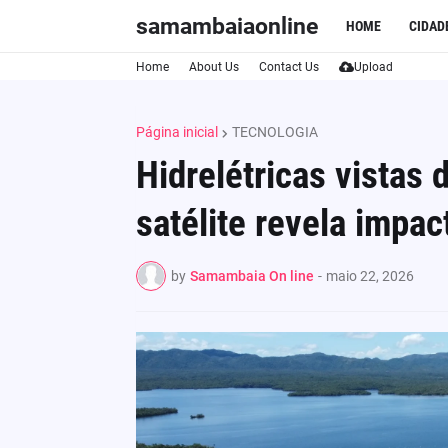
samambaiaonline
HOME
CIDAD
Home
About Us
Contact Us
Upload
Página inicial
TECNOLOGIA
Hidrelétricas vistas
satélite revela impac
by
Samambaia On line
-
maio 22, 2026