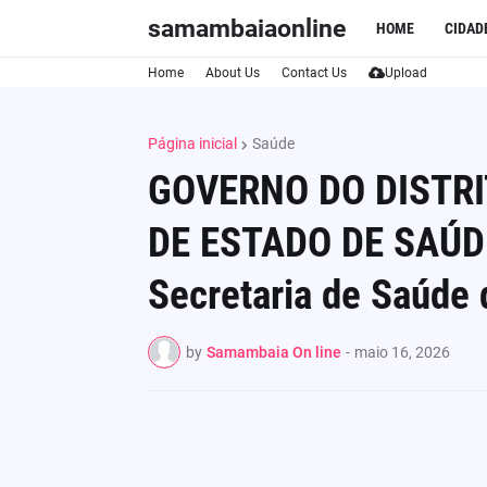
samambaiaonline
HOME
CIDAD
Home
About Us
Contact Us
Upload
Página inicial
Saúde
GOVERNO DO DISTRI
DE ESTADO DE SAÚD
Secretaria de Saúde d
by
Samambaia On line
-
maio 16, 2026