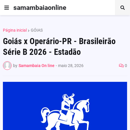
samambaiaonline
Página inicial
GÓIAS
Goiás x Operário-PR - Brasileirão
Série B 2026 - Estadão
by
Samambaia On line
-
maio 28, 2026
0