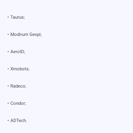
Taurus;
Modirum Gespi;
AeroID;
Xmobots;
Radeco;
Condor;
ADTech.