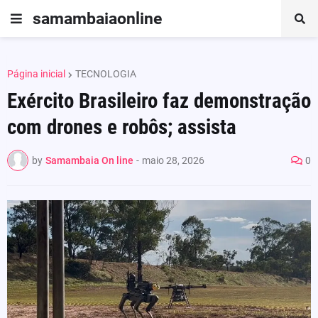
samambaiaonline
Página inicial
TECNOLOGIA
Exército Brasileiro faz demonstração
com drones e robôs; assista
by
Samambaia On line
-
maio 28, 2026
0