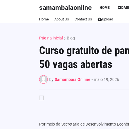
samambaiaonline
HOME
CIDAD
Home
About Us
Contact Us
Upload
Página inicial
Blog
Curso gratuito de pa
50 vagas abertas
by
Samambaia On line
-
maio 19, 2026
Por meio da Secretaria de Desenvolvimento Econôm