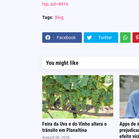
fsp_sid=8816
Tags:
Blog
Facebook
Twitter
You might like
Feira da Uva e do Vinho altera o
Apps de 
trânsito em Planaltina
prejudica
efeito vic
August 06, 2026