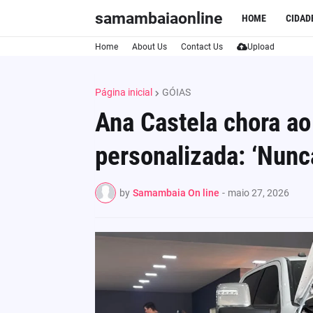
samambaiaonline
HOME
CIDAD
Home
About Us
Contact Us
Upload
Página inicial
GÓIAS
Ana Castela chora a
personalizada: ‘Nunc
by
Samambaia On line
-
maio 27, 2026