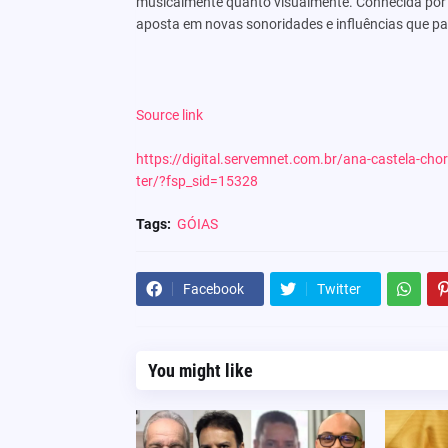
musicalmente quanto visualmente. Conhecida por m
aposta em novas sonoridades e influências que 
Source link
https://digital.servemnet.com.br/ana-castela-cho
ter/?fsp_sid=15328
Tags:
GÓIAS
Facebook
Twitter
You might like