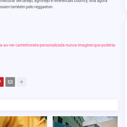
isturar sertanejo, agronejo e referências country, Ana agora
passam também pelo reggaeton.
ra-ao-ver-caminhonete-personalizada-nunca-imaginei-que-poderia-