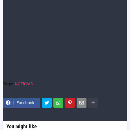
Source link
https://jornalismodigitaldf.com.br/veja-lesoes-de-major-
esfaqueado-em-transito-por-sargento-que-foi-solto/?
fsp_sid=211035
Tags:
NOTÍCIAS
Facebook
You might like