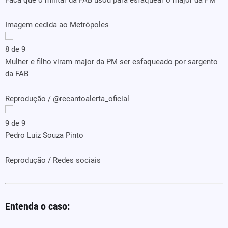
Faca que o militar da FAB usou para esfaquear o major da PM
Imagem cedida ao Metrópoles
8 de 9
Mulher e filho viram major da PM ser esfaqueado por sargento
da FAB
Reprodução / @recantoalerta_oficial
9 de 9
Pedro Luiz Souza Pinto
Reprodução / Redes sociais
Entenda o caso: