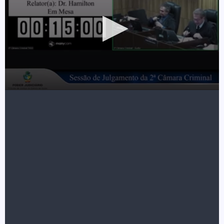
A advogada Patrícia Zapponi, que representa o sargento,
procurou a coluna Na Mira para esclarecer pontos sobre o
caso. Ela afirmou que na época do crime, nem Pedro nem sua
esposa, Ana Bárbara Caliman Souza da Silva Pinto, foram
ouvidos formalmente pela polícia.
Ana afirmou que, ao sair do carro, o marido foi agredido e
arrastado para o gramado. Ela disse que pediu calma e socorro
da janela do veículo. Em seguida, o outro motorista se
identificou como policial, e Pedro respondeu que era sargento
da Aeronáutica.
De acordo com a esposa, a faca só foi usada para tentar que o
marido fosse solto, já que estava sendo agredido.