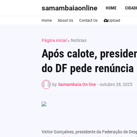
samambaiaonline
HOME
CIDAD
Home
About Us
Contact Us
Upload
Página inicial
Notícias
Após calote, preside
do DF pede renúncia
by
Samambaia On line
-
outubro 28, 2025
Victor Gonçalves, presidente da Federação de Desp