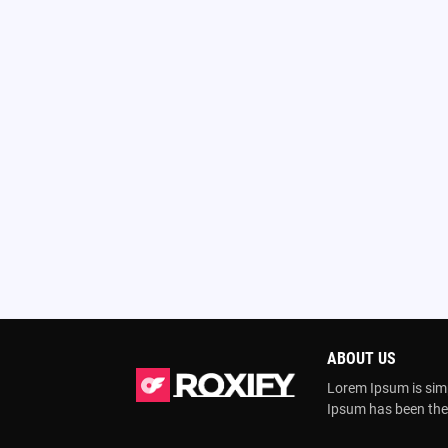
ABOUT US
Lorem Ipsum is simp
Ipsum has been the 