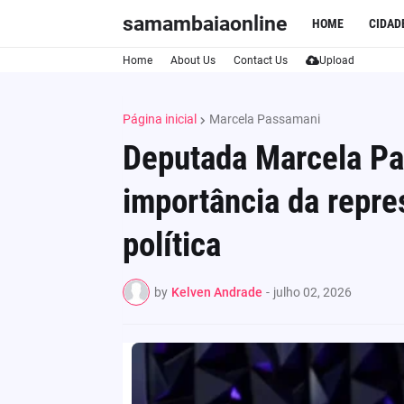
samambaiaonline
HOME
CIDAD
Home
About Us
Contact Us
Upload
Página inicial
Marcela Passamani
Deputada Marcela Pa
importância da repre
política
by
Kelven Andrade
-
julho 02, 2026