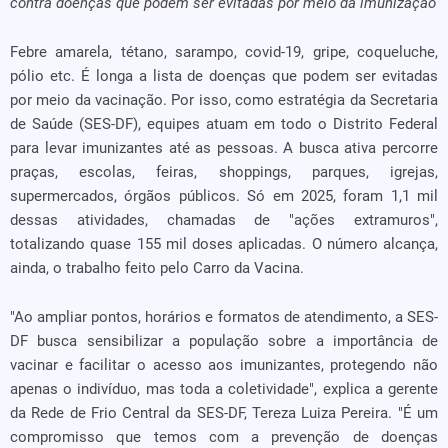
contra doenças que podem ser evitadas por meio da imunização
Febre amarela, tétano, sarampo, covid-19, gripe, coqueluche,
pólio etc. É longa a lista de doenças que podem ser evitadas
por meio da vacinação. Por isso, como estratégia da Secretaria
de Saúde (SES-DF), equipes atuam em todo o Distrito Federal
para levar imunizantes até as pessoas. A busca ativa percorre
praças, escolas, feiras, shoppings, parques, igrejas,
supermercados, órgãos públicos. Só em 2025, foram 1,1 mil
dessas atividades, chamadas de "ações extramuros",
totalizando quase 155 mil doses aplicadas. O número alcança,
ainda, o trabalho feito pelo Carro da Vacina.
"Ao ampliar pontos, horários e formatos de atendimento, a SES-
DF busca sensibilizar a população sobre a importância de
vacinar e facilitar o acesso aos imunizantes, protegendo não
apenas o indivíduo, mas toda a coletividade", explica a gerente
da Rede de Frio Central da SES-DF, Tereza Luiza Pereira. "É um
compromisso que temos com a prevenção de doenças