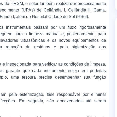
es do HRSM, o setor também realiza o reprocessamento
endimento (UPAs) de Ceilândia I, Ceilândia II, Gama,
ndo I, além do Hospital Cidade do Sol (HSol).
os instrumentais passam por um fluxo rigorosamente
 seguem para a limpeza manual e, posteriormente, para
lavadoras ultrassônicas e os novos equipamentos de
ela remoção de resíduos e pela higienização dos
 e inspecionada para verificar as condições de limpeza,
os garantir que cada instrumento esteja em perfeitas
mplo, uma tesoura precisa desempenhar sua função
m pela esterilização, fase responsável por eliminar
nfecções. Em seguida, são armazenados até serem