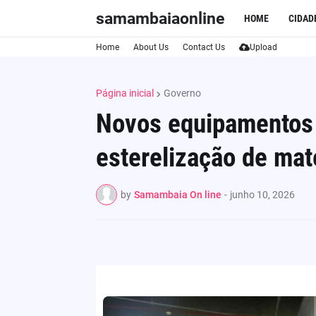
samambaiaonline
HOME
CIDAD
Home
About Us
Contact Us
Upload
Página inicial
Governo
Novos equipamentos
esterelização de ma
by
Samambaia On line
-
junho 10, 2026