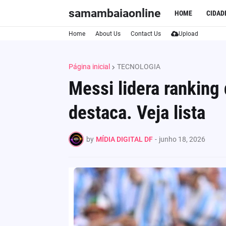
samambaiaonline
HOME
CIDAD
Home
About Us
Contact Us
Upload
Página inicial
TECNOLOGIA
Messi lidera ranking 
destaca. Veja lista
by
MÍDIA DIGITAL DF
-
junho 18, 2026