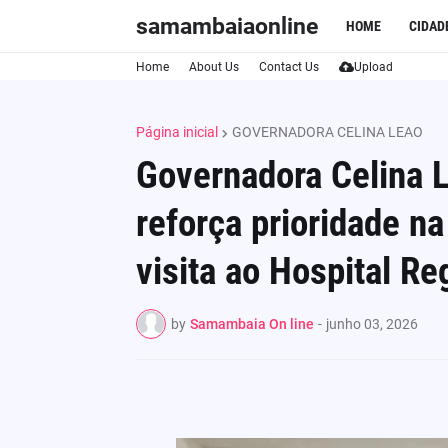
samambaiaonline
HOME
CIDAD
Home
About Us
Contact Us
Upload
Página inicial
GOVERNADORA CELINA LEAO
Governadora Celina 
reforça prioridade n
visita ao Hospital Re
by
Samambaia On line
-
junho 03, 2026