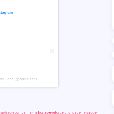
nstagram
na Leão (@celinaleao)
ina-leao-acompanha-melhorias-e-reforca-prioridade-na-saude-