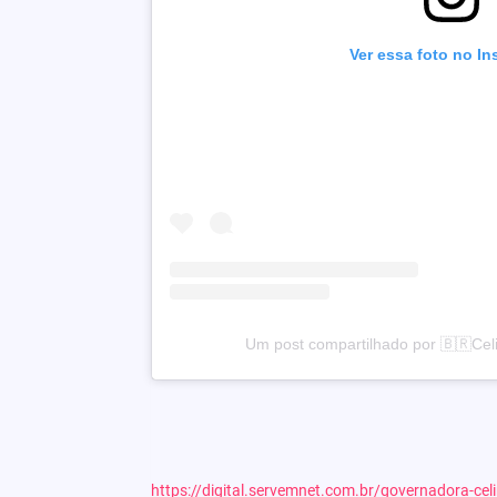
Ver essa foto no I
Um post compartilhado por 🇧🇷Celi
https://digital.servemnet.com.br/governadora-cel