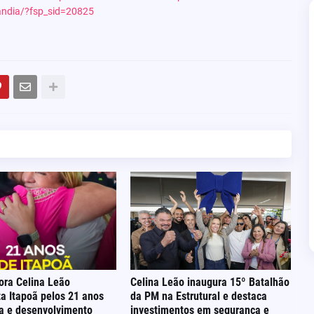
ilandia/?fsp_sid=20825
ora Celina Leão
Celina Leão inaugura 15º Batalhão
a Itapoã pelos 21 anos
da PM na Estrutural e destaca
ia e desenvolvimento
investimentos em segurança e