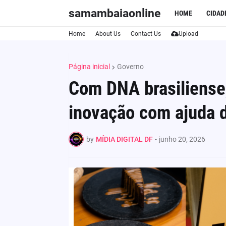
samambaiaonline
HOME
CIDAD
Home
About Us
Contact Us
Upload
Página inicial
Governo
Com DNA brasiliense
inovação com ajuda 
by
MÍDIA DIGITAL DF
-
junho 20, 2026