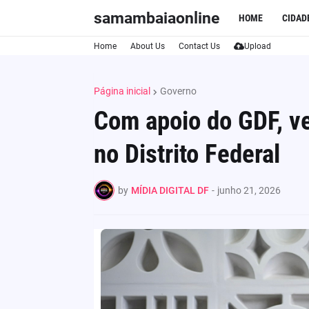
samambaiaonline
HOME
CIDAD
Home
About Us
Contact Us
Upload
Página inicial
Governo
Com apoio do GDF, ve
no Distrito Federal
by
MÍDIA DIGITAL DF
-
junho 21, 2026