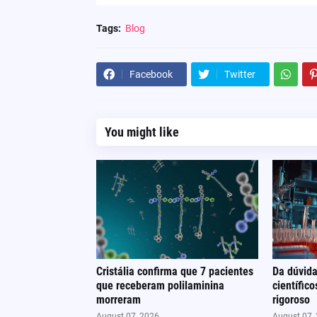
Tags:
Blog
Facebook
Twitter
You might like
Cristália confirma que 7 pacientes
Da dúvida
que receberam polilaminina
científic
morreram
rigoroso
August 07, 2026
August 07,