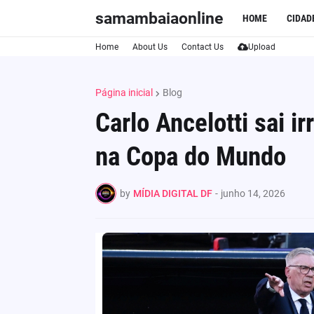
samambaiaonline
HOME
CIDAD
Home
About Us
Contact Us
Upload
Página inicial
Blog
Carlo Ancelotti sai i
na Copa do Mundo
by
MÍDIA DIGITAL DF
-
junho 14, 2026