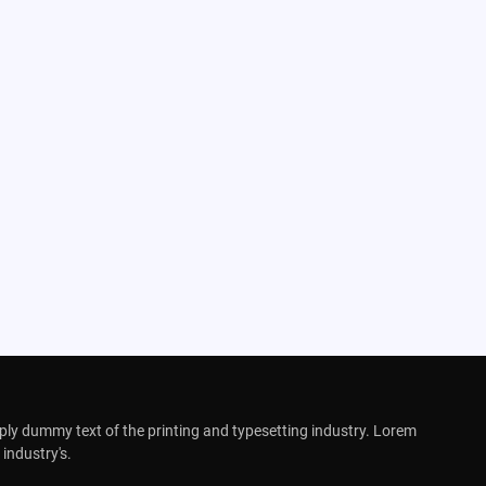
ly dummy text of the printing and typesetting industry. Lorem
industry's.