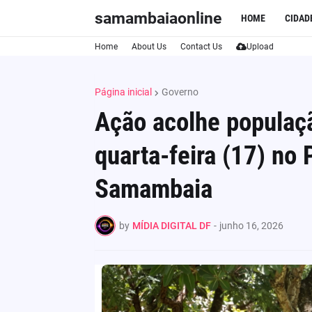
samambaiaonline
HOME
CIDAD
Home
About Us
Contact Us
Upload
Página inicial
Governo
Ação acolhe populaçã
quarta-feira (17) no 
Samambaia
by
MÍDIA DIGITAL DF
-
junho 16, 2026