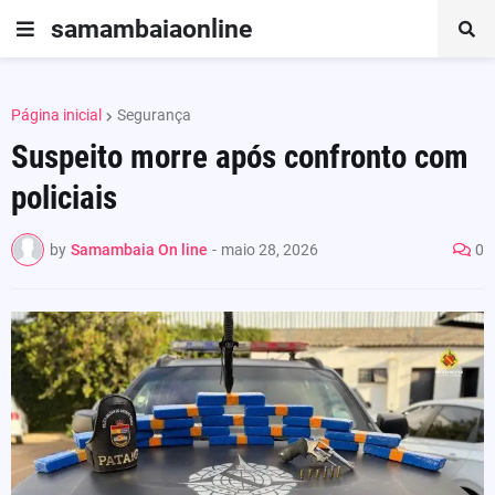
samambaiaonline
Página inicial
Segurança
Suspeito morre após confronto com
policiais
by
Samambaia On line
-
maio 28, 2026
0