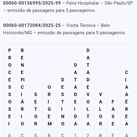
00060-00136995/2025-99
– Feira Hospitalar – São Paulo/SP
– emissão de passagens para 3 passageiros.
00060-00172084/2025-25
– Visita Técnica – Belo
Horizonte/MG – emissão de passagens para 5 passageiros.
P
B
D
R
E
A
O
N
D
T
C
E
A
A
C
E
FI
D
T
D
I
S
C
O
E
A
E
A
S
I
S
R
S
D
V
V
A
O
Á
E
I
T
E
O
A
F
É
S
R
T
G
I
I
L
L
A
R
E
I
O
E
N
D
T
O
S
E
I
O
R
M
O
A
A
R
E
A
0
C
S
B
C
1
2
R
E
A