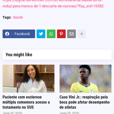
https://digital.servemnet.com.br/secretaria-de-saude-do-df-
reduz-para-menos-de-1-descarte-de-vacinas/?fsp_sid=16582
Tags:
Saúde
Facebook
You might like
Paciente com esclerose
Caso Vini Jr.: respiração pela
múltipla comemora acesso a
boca pode afetar desempenho
tratamento no SUS
de atletas
June 20, 2026
June 20, 2026