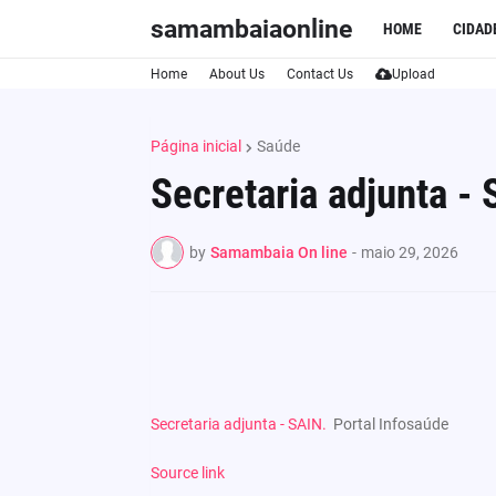
samambaiaonline
HOME
CIDAD
Home
About Us
Contact Us
Upload
Página inicial
Saúde
Secretaria adjunta - 
by
Samambaia On line
-
maio 29, 2026
Secretaria adjunta - SAIN.
Portal Infosaúde
Source link