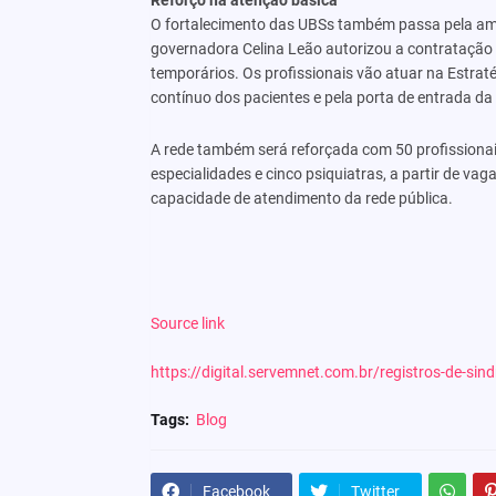
Reforço na atenção básica
O fortalecimento das UBSs também passa pela ampl
governadora Celina Leão autorizou a contratação 
temporários. Os profissionais vão atuar na Estr
contínuo dos pacientes e pela porta de entrada d
A rede também será reforçada com 50 profissionai
especialidades e cinco psiquiatras, a partir de v
capacidade de atendimento da rede pública.
Source link
https://digital.servemnet.com.br/registros-de-si
Tags:
Blog
Facebook
Twitter