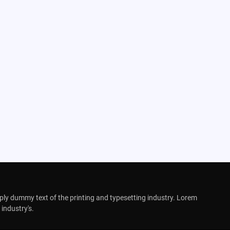
ly dummy text of the printing and typesetting industry. Lorem
industry's.