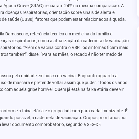
ória Aguda Grave (SRAG) recuaram 24% na mesma comparação. A
 doenças respiratórias, orientação sobre sinais de alerta e
s de saúde (UBSs), fatores que podem estar relacionados à queda.
la Damasceno, referência técnica em medicina da família e
nças respiratórias, como a atualização da caderneta de vacinação
espiratórios. “Além da vacina contra o VSR , os sintomas ficam mais
tros também”, disse. “Para as mães, o recado é não ter medo de
assou pela unidade em busca da vacina. Enquanto aguarda a
 uso de máscara e pretende voltar assim que puder. “Todos os anos
o com aquela gripe horrível. Quem já está na faixa etária deve vir
conforme a faixa etária e o grupo indicado para cada imunizante. É
quando possível, a caderneta de vacinação. Grupos prioritários por
em levar documento comprobatório, segundo a SES-DF.