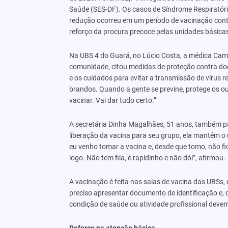
Saúde (SES-DF). Os casos de Síndrome Respirat
redução ocorreu em um período de vacinação contra
reforço da procura precoce pelas unidades básica
Na UBS 4 do Guará, no Lúcio Costa, a médica Cami
comunidade, citou medidas de proteção contra doe
e os cuidados para evitar a transmissão de vírus r
brandos. Quando a gente se previne, protege os ou
vacinar. Vai dar tudo certo.”
A secretária Dinha Magalhães, 51 anos, também p
liberação da vacina para seu grupo, ela mantém o
eu venho tomar a vacina e, desde que tomo, não fic
logo. Não tem fila, é rapidinho e não dói”, afirmou.
A vacinação é feita nas salas de vacina das UBSs, 
preciso apresentar documento de identificação e, 
condição de saúde ou atividade profissional dev