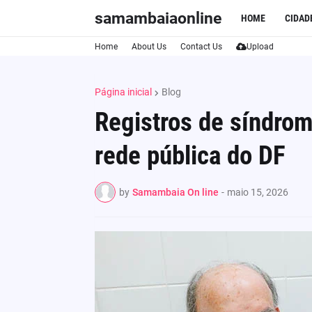
samambaiaonline
HOME
CIDAD
Home
About Us
Contact Us
Upload
Página inicial
Blog
Registros de síndro
rede pública do DF
by
Samambaia On line
-
maio 15, 2026