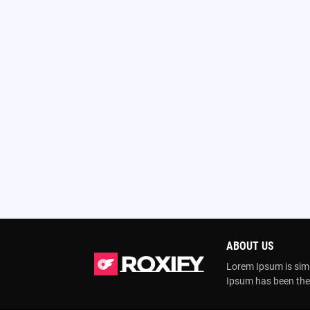
ABOUT US
Lorem Ipsum is simp
Ipsum has been the 