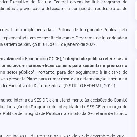
er Executivo do Distrito Federal devem instituir programa de
tinadas à prevenção, à detecção e à punição de fraudes e atos de
deral, fora implementada a Política de Integridade Pública pela
 implementada em consonância com o Programa de Integridade a
la Ordem de Serviço nº 01, de 31 de janeiro de 2022.
nvolvimento Econômico (OCDE), "
Integridade pública refere-se ao
 princípios e normas éticas comuns para sustentar e priorizar o
 no setor público
". Portanto, para dar seguimento à iniciativa de
se o presente Plano para cumprimento da determinação inscrita na
oder Executivo do Distrito Federal (DISTRITO FEDERAL, 2019).
nança interna da SES-DF, e em atendimento às decisões do Comitê
a implantação do Programa de Integridade da SES-DF em março de
 a Política de Integridade Pública no âmbito da Secretaria de Estado
rt. 4º, inciso III, da Portaria nº 1.287, de 27 de dezembro de 2021
,