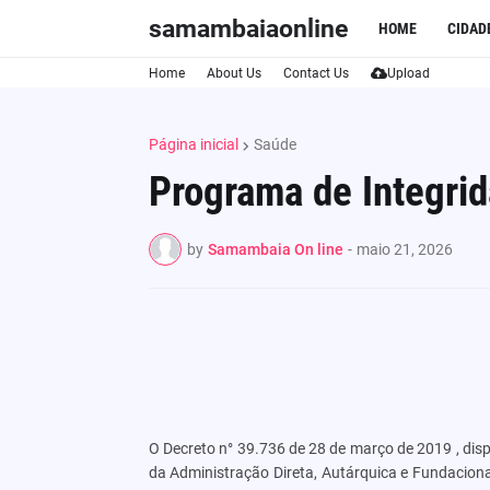
samambaiaonline
HOME
CIDAD
Home
About Us
Contact Us
Upload
Página inicial
Saúde
Programa de Integri
by
Samambaia On line
-
maio 21, 2026
O Decreto n° 39.736 de 28 de março de 2019
, di
da Administração Direta, Autárquica e Fundacional