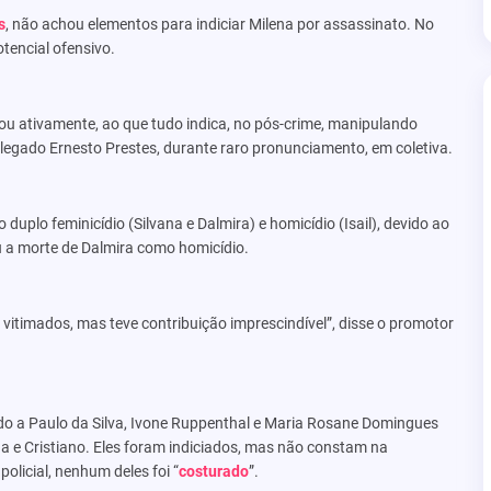
s
, não achou elementos para indiciar Milena por assassinato. No
otencial ofensivo.
pou ativamente, ao que tudo indica, no pós-crime, manipulando
egado Ernesto Prestes, durante raro pronunciamento, em coletiva.
duplo feminicídio (Silvana e Dalmira) e homicídio (Isail), devido ao
ou a morte de Dalmira como homicídio.
 vitimados, mas teve contribuição imprescindível”, disse o promotor
do a Paulo da Silva, Ivone Ruppenthal e Maria Rosane Domingues
a e Cristiano. Eles foram indiciados, mas não constam na
olicial, nenhum deles foi “
costurado
”.