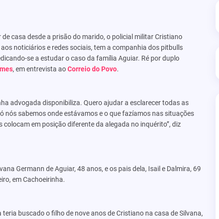
r de casa desde a prisão do marido, o policial militar Cristiano
os noticiários e redes sociais, tem a companhia dos pitbulls
edicando-se a estudar o caso da família Aguiar. Ré por duplo
imes
, em entrevista ao
Correio do Povo
.
nha advogada disponibiliza. Quero ajudar a esclarecer todas as
, só nós sabemos onde estávamos e o que fazíamos nas situações
colocam em posição diferente da alegada no inquérito”, diz
ana Germann de Aguiar, 48 anos, e os pais dela, Isail e Dalmira, 69
eiro, em Cachoeirinha.
teria buscado o filho de nove anos de Cristiano na casa de Silvana,