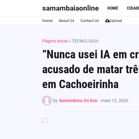
samambaiaonline
HOME
CIDAD
Home
About Us
Contact Us
Upload
Página inicial
TECNOLOGIA
“Nunca usei IA em c
acusado de matar tr
em Cachoeirinha
by
Samambaia On line
-
maio 12, 2026