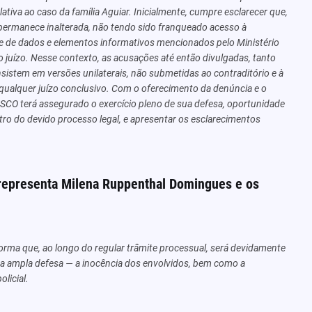
elativa ao caso da família Aguiar. Inicialmente, cumpre esclarecer que,
 permanece inalterada, não tendo sido franqueado acesso à
e de dados e elementos informativos mencionados pelo Ministério
 juízo. Nesse contexto, as acusações até então divulgadas, tanto
onsistem em versões unilaterais, não submetidas ao contraditório e à
qualquer juízo conclusivo. Com o oferecimento da denúncia e o
O terá assegurado o exercício pleno de sua defesa, oportunidade
ro do devido processo legal, e apresentar os esclarecimentos
representa Milena Ruppenthal Domingues e os
forma que, ao longo do regular trâmite processual, será devidamente
da ampla defesa — a inocência dos envolvidos, bem como a
licial.