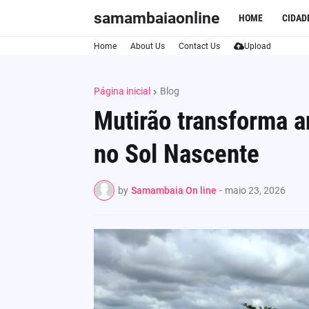
samambaiaonline
HOME
CIDAD
Home
About Us
Contact Us
Upload
Página inicial
Blog
Mutirão transforma an
no Sol Nascente
by
Samambaia On line
-
maio 23, 2026