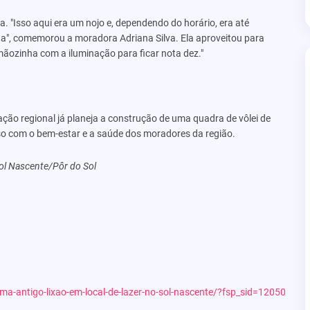
. "Isso aqui era um nojo e, dependendo do horário, era até
sta", comemorou a moradora Adriana Silva. Ela aproveitou para
mãozinha com a iluminação para ficar nota dez."
ação regional já planeja a construção de uma quadra de vôlei de
o com o bem-estar e a saúde dos moradores da região.
ol Nascente/Pôr do Sol
rma-antigo-lixao-em-local-de-lazer-no-sol-nascente/?fsp_sid=12050