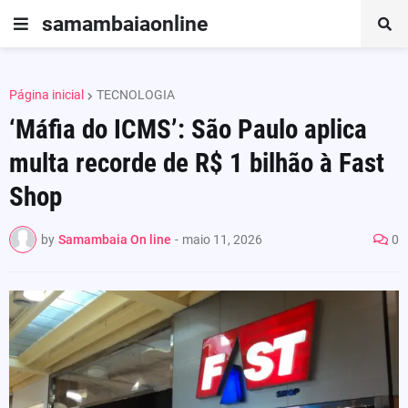
samambaiaonline
Página inicial
TECNOLOGIA
‘Máfia do ICMS’: São Paulo aplica
multa recorde de R$ 1 bilhão à Fast
Shop
by
Samambaia On line
-
maio 11, 2026
0