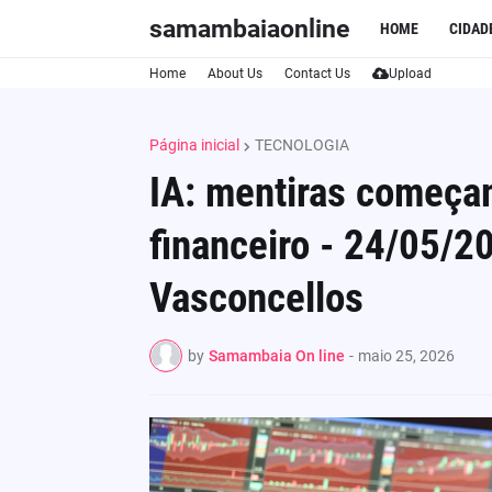
samambaiaonline
HOME
CIDAD
Home
About Us
Contact Us
Upload
Página inicial
TECNOLOGIA
IA: mentiras começa
financeiro - 24/05/2
Vasconcellos
by
Samambaia On line
-
maio 25, 2026