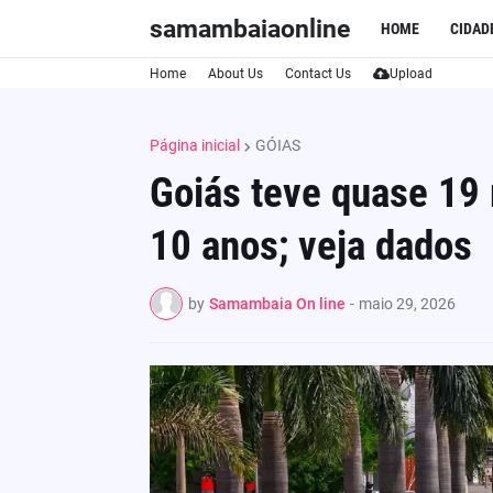
samambaiaonline
HOME
CIDAD
Home
About Us
Contact Us
Upload
Página inicial
GÓIAS
Goiás teve quase 19 
10 anos; veja dados
by
Samambaia On line
-
maio 29, 2026