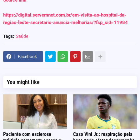
Source link
https://digital.servemnet.com.br/em-visita-ao-hospital-da-
regiao-leste-secretario-anuncia-melhorias/?fsp_sid=11984
Tags:
Saúde
Facebook
You might like
Paciente com esclerose
Caso Vini Jr.: respiração pela