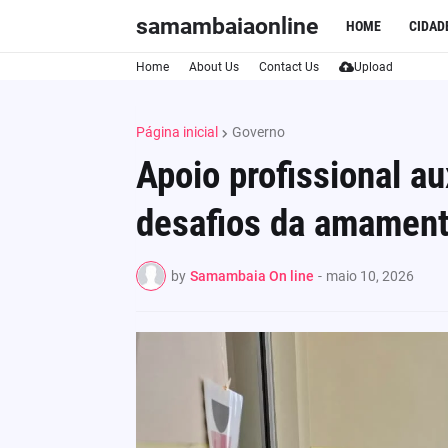
samambaiaonline
HOME
CIDAD
Home
About Us
Contact Us
Upload
Página inicial
Governo
Apoio profissional au
desafios da amamen
by
Samambaia On line
-
maio 10, 2026