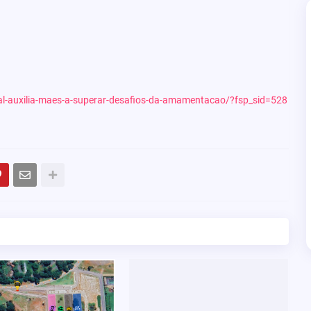
onal-auxilia-maes-a-superar-desafios-da-amamentacao/?fsp_sid=528