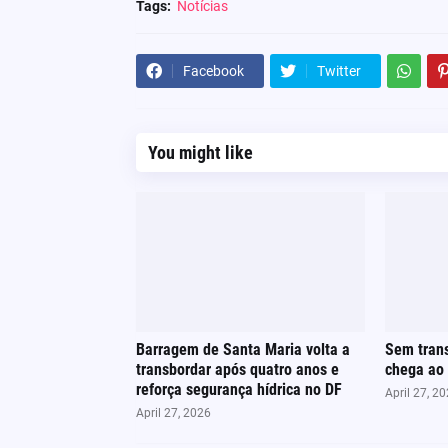
Tags:
Notícias
Facebook
Twitter
You might like
Barragem de Santa Maria volta a
Sem trans
transbordar após quatro anos e
chega ao 
reforça segurança hídrica no DF
April 27, 2
April 27, 2026