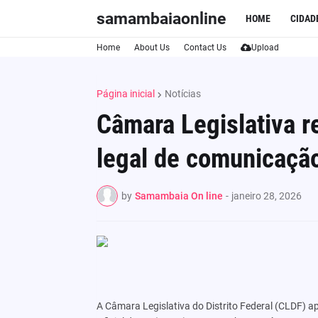
samambaiaonline
HOME
CIDAD
Home
About Us
Contact Us
Upload
Página inicial
Notícias
Câmara Legislativa 
legal de comunicaçã
by
Samambaia On line
-
janeiro 28, 2026
A Câmara Legislativa do Distrito Federal (CLDF) a