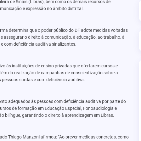
ileira de Sinais (Libras), bem como os demais recursos de
municação e expressão no âmbito distrital.
orma determina que o poder público do DF adote medidas voltadas
de assegurar o direito à comunicação, à educação, ao trabalho, à
e com deficiência auditiva sinalizantes.
ntivo às instituições de ensino privadas que ofertarem cursos e
além da realização de campanhas de conscientização sobre a
s pessoas surdas e com deficiência auditiva.
nto adequados às pessoas com deficiência auditiva por parte do
s cursos de formação em Educação Especial, Fonoaudiologia e
 bilíngue, garantindo o direito à aprendizagem em Libras.
putado Thiago Manzoni afirmou: “Ao prever medidas concretas, como