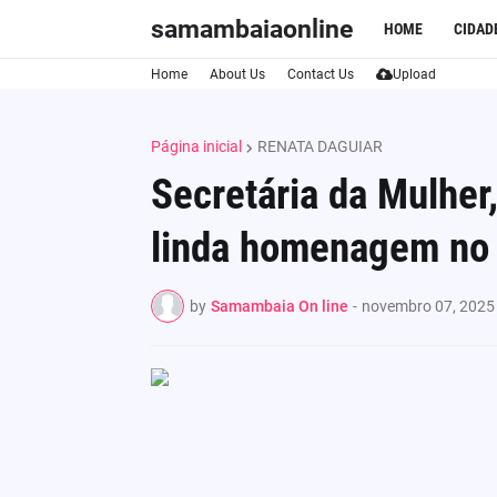
samambaiaonline
HOME
CIDAD
Home
About Us
Contact Us
Upload
Página inicial
RENATA DAGUIAR
Secretária da Mulher
linda homenagem no d
by
Samambaia On line
-
novembro 07, 2025