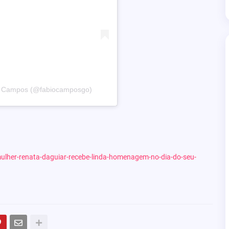
io Campos (@fabiocamposgo)
-mulher-renata-daguiar-recebe-linda-homenagem-no-dia-do-seu-