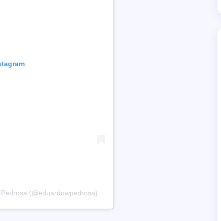
nstagram
o Pedrosa (@eduardowpedrosa)