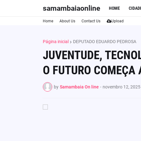
samambaiaonline
HOME
CIDAD
Home
About Us
Contact Us
Upload
Página inicial
DEPUTADO EDUARDO PEDROSA
JUVENTUDE, TECNO
O FUTURO COMEÇA 
by
Samambaia On line
-
novembro 12, 2025