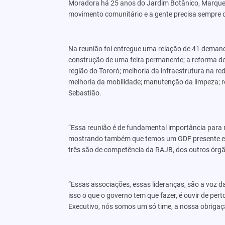
Moradora há 25 anos do Jardim Botânico, Marques
movimento comunitário e a gente precisa sempre d
Na reunião foi entregue uma relação de 41 demand
construção de uma feira permanente; a reforma d
região do Tororó; melhoria da infraestrutura na re
melhoria da mobilidade; manutenção da limpeza; re
Sebastião.
“Essa reunião é de fundamental importância para
mostrando também que temos um GDF presente e u
três são de competência da RAJB, dos outros órgã
“Essas associações, essas lideranças, são a voz d
isso o que o governo tem que fazer, é ouvir de pert
Executivo, nós somos um só time, a nossa obrigaçã