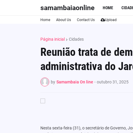
samambaiaonline
HOME
CIDAD
Home
About Us
Contact Us
Upload
Página inicial
Cidades
Reunião trata de dem
administrativa do Ja
by
Samambaia On line
-
outubro 31, 2025
Nesta sexta-feira (31), o secretário de Governo, 