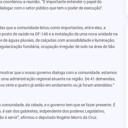
 coordenou a reunião. “É importante entender o papel do
ialogar com o setor público que tem o poder de execução”.
as que a comunidade listou como importantes, entre elas, a
o posto de saúde na DF-140 e a instalação de uma nova unidade na
de de águas pluviais, de calçadas com acessibilidade e iluminação;
gularização fundiária; ocupação irregular de solo na área de São
 mostrar que o nosso governo dialoga com a comunidade, estamos
ma administração regional atuante na região. De 41 demandas,
os vinte e quatro já estão em andamento ou já foram atendidas.”
a comunidade, da cidade, e o governo tem que se fazer presente. É
o, é sair dos gabinetes, indpendente dos poderes Legislativo,
o é servir”, afirmou o deputado Rogério Morro da Cruz.