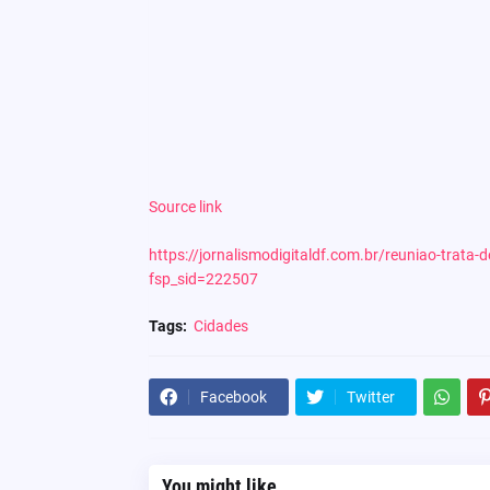
Source link
https://jornalismodigitaldf.com.br/reuniao-trata
fsp_sid=222507
Tags:
Cidades
Facebook
Twitter
You might like