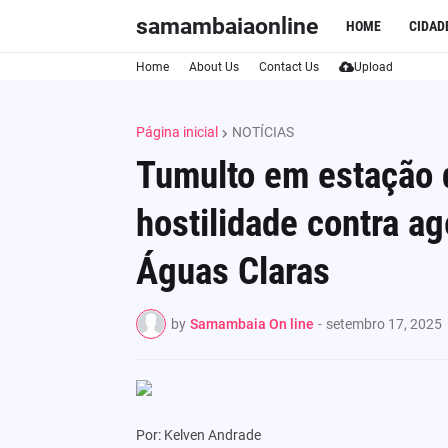
samambaiaonline
HOME
CIDAD
Home
About Us
Contact Us
Upload
Página inicial
NOTÍCIAS
Tumulto em estação 
hostilidade contra a
Águas Claras
by
Samambaia On line
-
setembro 17, 2025
Por: Kelven Andrade