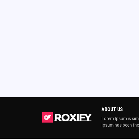
ABOUT US
Lorem Ipsum is simp
Ipsum has been the 