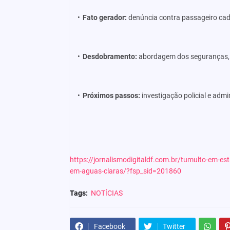
Fato gerador:
denúncia contra passageiro cad
Desdobramento:
abordagem dos seguranças, h
Próximos passos:
investigação policial e admin
https://jornalismodigitaldf.com.br/tumulto-em-es
em-aguas-claras/?fsp_sid=201860
Tags:
NOTÍCIAS
Facebook
Twitter