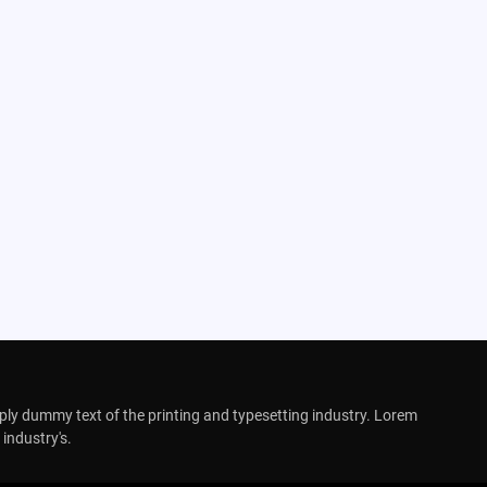
ly dummy text of the printing and typesetting industry. Lorem
industry's.