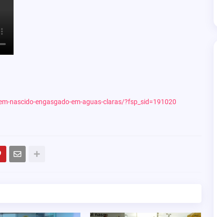
recem-nascido-engasgado-em-aguas-claras/?fsp_sid=191020