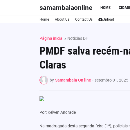
samambaiaonline
HOME
CIDAD
Home
About Us
Contact Us
Upload
Página inicial
Noticias DF
PMDF salva recém-n
Claras
by
Samambaia On line
-
setembro 01, 2025
Por: Kelven Andrade
Na madrugada desta segunda-feira (1º), policiais 