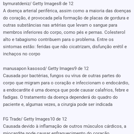
bymuratdeniz/ Getty Images
8 de 12
A doença arterial periférica, assim como a maioria das doenças
do coração, é provocada pela formação de placas de gordura e
outras substâncias nas artérias que levam o sangue para
membros inferiores do corpo, como pés e pernas. Colesterol
alto e tabagismo contribuem para o problema. Entre os
sintomas estão: feridas que não cicatrizam, disfunção erétil e
inchaços no corpo
manusapon kasosod/ Getty Images
9 de 12
Causada por bactérias, fungos ou vírus de outras partes do
corpo que migram para o coração e infeccionam o endocárdio,
a endocardite é uma doença que pode causar calafrios, febre e
fadigas. O tratamento da doença dependerá do quadro do
paciente e, algumas vezes, a cirurgia pode ser indicada
FG Trade/ Getty Images
10 de 12
Causada devido à inflamação de outros músculos cárdicos, a
miocardite pode causar enfraquecimento do coração,