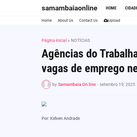
samambaiaonline
HOME
CIDAD
Home
About Us
Contact Us
Upload
Página inicial
NOTÍCIAS
Agências do Trabalh
vagas de emprego ne
by
Samambaia On line
-
setembro 19, 2025
Por: Kelven Andrade