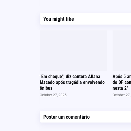
You might like
"Em choque", diz cantora Allana
Após 5 an
Macedo após tragédia envolvendo
do DF co
ônibus
nesta 2ª
October 27, 2025
October 27
Postar um comentário