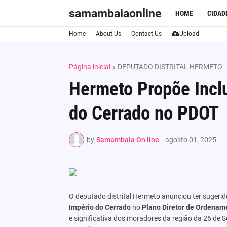
samambaiaonline
HOME
CIDAD
Home
About Us
Contact Us
Upload
Página inicial
DEPUTADO DISTRITAL HERMETO
Hermeto Propõe Incl
do Cerrado no PDOT
by
Samambaia On line
-
agosto 01, 2025
O deputado distrital Hermeto anunciou ter sugeri
Império do Cerrado
no
Plano Diretor de Ordename
e significativa dos moradores da região da 26 de