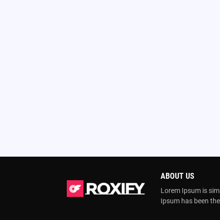
ABOUT US
Lorem Ipsum is simp
Ipsum has been the 