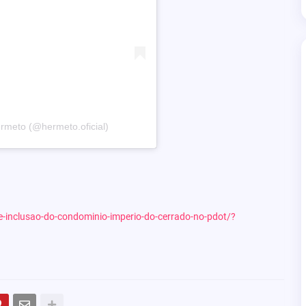
rmeto (@hermeto.oficial)
e-inclusao-do-condominio-imperio-do-cerrado-no-pdot/?