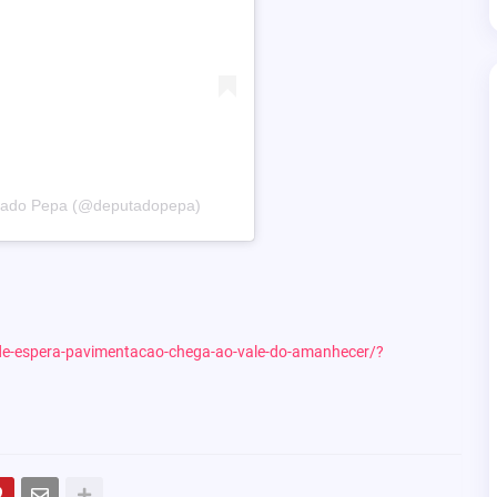
utado Pepa (@deputadopepa)
-de-espera-pavimentacao-chega-ao-vale-do-amanhecer/?