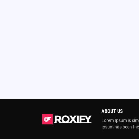
ABOUT US
Lorem Ipsum is simp
Ipsum has been the 