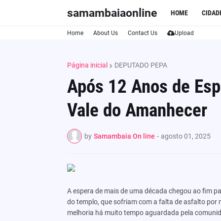
samambaiaonline
HOME
CIDAD
Home
About Us
Contact Us
Upload
Página inicial
DEPUTADO PEPA
Após 12 Anos de Esp
Vale do Amanhecer
by
Samambaia On line
-
agosto 01, 2025
A espera de mais de uma década chegou ao fim p
do templo, que sofriam com a falta de asfalto po
melhoria há muito tempo aguardada pela comuni