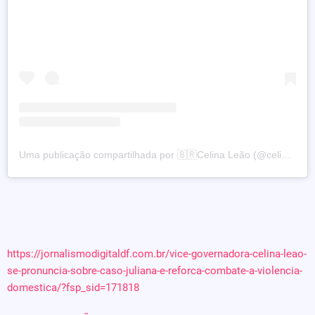
Uma publicação compartilhada por 🇧🇷Celina Leão (@celinaleao)
https://jornalismodigitaldf.com.br/vice-governadora-celina-leao-
se-pronuncia-sobre-caso-juliana-e-reforca-combate-a-violencia-
domestica/?fsp_sid=171818