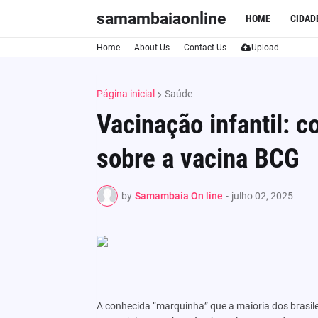
samambaiaonline
HOME
CIDAD
Home
About Us
Contact Us
Upload
Página inicial
Saúde
Vacinação infantil: c
sobre a vacina BCG
by
Samambaia On line
-
julho 02, 2025
A conhecida “marquinha” que a maioria dos brasile