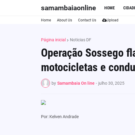
samambaiaonline
HOME
CIDAD
Home
About Us
Contact Us
Upload
Página inicial
Noticias DF
Operação Sossego fla
motocicletas e cond
by
Samambaia On line
-
julho 30, 2025
Por: Kelven Andrade