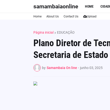
samambaiaonline
HOME
CIDAD
Home
About Us
Contact Us
Upload
Página inicial
EDUCAÇÃO
Plano Diretor de Tec
Secretaria de Estado
by
Samambaia On line
-
junho 03, 2025